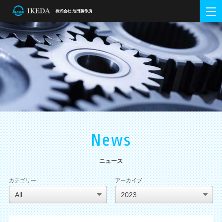
株式会社 池田製作所
ホーム
Home
会社概要
Company Info
企業理念・方針
会社概要・アクセス
会社沿革
DXの取組
金属加工事業
Metalworking
池田の強み
製品紹介
主要設備
半導体装置事業
Semiconductor Equipment
グローバルネットワーク
提案型企業 Tier1.5
教育システム
生産設備
測定設備
金型加工設備
ニュース
News
News
採用情報
Recruit
ニュース
新卒採用
中途採用
お問い合わせ
Contact
カテゴリー
アーカイブ
技術専門WEB
Special Contents