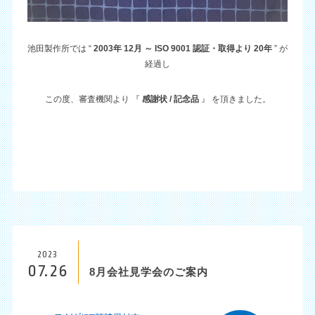
池田製作所では “
2003
年
12
月 ～
ISO
9001
認証・取得より
20
年
” が
経過し
この度、審査機関より 『
感謝状
/
記念品
』 を頂きました。
2023
07.26
8月会社見学会のご案内