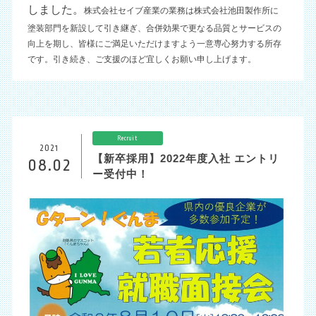
しました。
株式会社セイブ産業の業務は株式会社池田製作所に
塗装部門を新設して引き継ぎ、合併効果で更なる品質とサービスの
向上を期し、皆様にご満足いただけますよう一意専心努力する所存
です。引き続き、ご支援のほど宜しくお願い申し上げます。
Recruit
2021
【新卒採用】2022年度入社 エントリ
08.02
ー受付中！