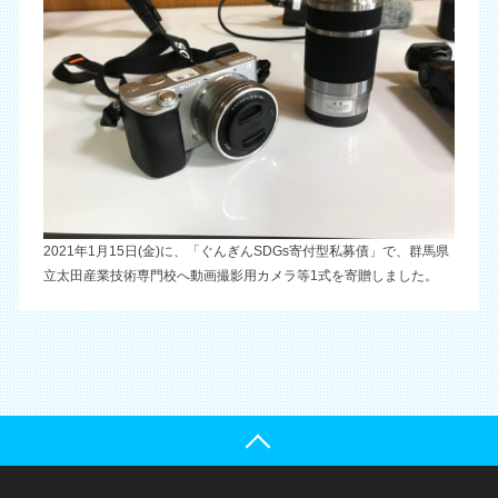
2021年1月15日(金)に、「ぐんぎんSDGs寄付型私募債」で、群馬県
立太田産業技術専門校へ動画撮影用カメラ等1式を寄贈しました。