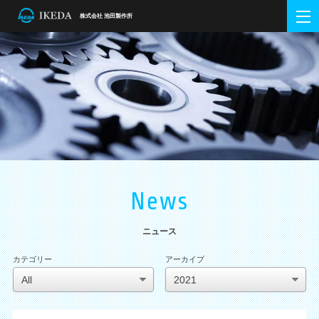
株式会社 池田製作所
ホーム
Home
会社概要
Company Info
企業理念・方針
会社概要・アクセス
会社沿革
DXの取組
金属加工事業
Metalworking
池田の強み
製品紹介
主要設備
半導体装置事業
Semiconductor Equipment
グローバルネットワーク
提案型企業 Tier1.5
教育システム
生産設備
測定設備
金型加工設備
ニュース
News
News
採用情報
Recruit
ニュース
新卒採用
中途採用
お問い合わせ
Contact
カテゴリー
アーカイブ
技術専門WEB
Special Contents