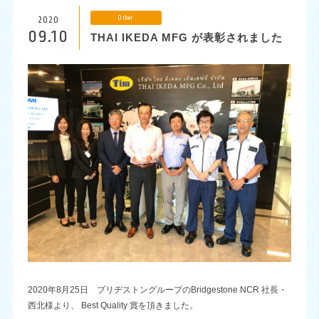
Other
2020
JP
EN
CH
09.10
THAI IKEDA MFG が表彰されました
2020年8月25日 ブリヂストングループのBridgestone NCR 社長・
西北様より、 Best Quality 賞を頂きました。