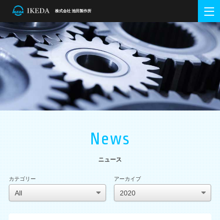
株式会社 池田製作所
ホーム
Home
会社概要
Company Info
企業理念・方針
会社概要・アクセス
会社沿革
DXの取組
金属加工事業
Metalworking
池田の強み
製品紹介
主要設備
半導体装置事業
Semiconductor Equipment
グローバルネットワーク
提案型企業 Tier1.5
教育システム
生産設備
測定設備
金型加工設備
ニュース
News
News
採用情報
Recruit
ニュース
新卒採用
中途採用
お問い合わせ
Contact
カテゴリー
アーカイブ
技術専門WEB
Special Contents