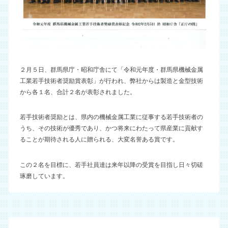
２月５日、群馬県庁・昭和庁舎にて「令和元年度・群馬県機械金属
工業若手技術者奨励賞表彰」が行われ、弊社からは製造と金型技術
から各１名、合計２名が表彰されました。
若手技術者奨励とは、県内の機械金属工業に従事する若手技術者の
うち、その技術が優秀であり、かつ将来にわたって県産業に貢献す
ることが期待される人に贈られる、大変名誉ある賞です。
この２名を目標に、若手社員達は来年以降の受賞を目指し日々切磋
琢磨しています。